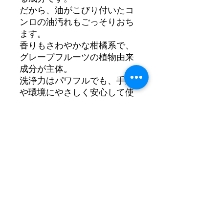
だから、油がこびり付いたコ
ンロの油汚れもごっそりおち
ます。
香りもさわやかな柑橘系で、
グレープフルーツの植物由来
成分が主体。
洗浄力はパワフルでも、手肌
や環境にやさしく安心して使
えます。
【3本セット】
型番：AIM-SC10 3本セッ
ト
外形寸法：約 幅6.7 × 奥行
6.7 × 高さ18.5cm
内容量：500ml×3本
成分：界面活性剤（4.5%、
ポリオキシエチレンアルキル