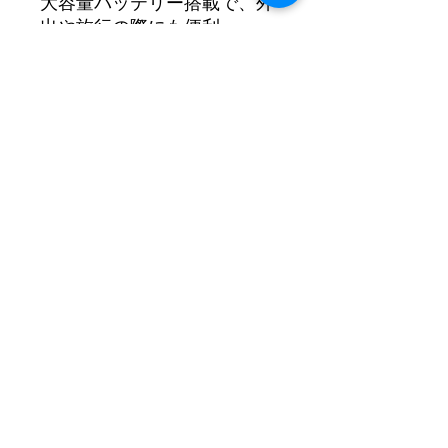
大容量バッテリー搭載で、外
出や旅行の際にも便利。
フル充電時は、約25回分（約
６時間以上※）ご使用いただ
けます。
※強度レベル20 ヒーターオ
フ時
型番：AIM-023
カラー：ホワイト
外形寸法：約
W14.4×D4.6×H17.6cm
重量：約175g（本体のみ）
材質：ABS・シリコン
電源方式：充電式（TYPE-C
USBコード付き）
充電時間：約180分
オートタイマー：約15分
セット内容：本体、パッド、